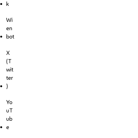
k
Wi
en
bot
X
(T
wit
ter
)
Yo
uT
ub
e