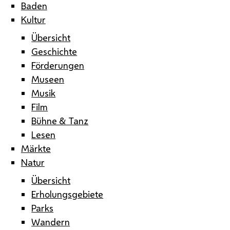
Baden
Kultur
Übersicht
Geschichte
Förderungen
Museen
Musik
Film
Bühne & Tanz
Lesen
Märkte
Natur
Übersicht
Erholungsgebiete
Parks
Wandern