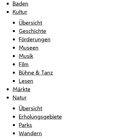
Baden
Kultur
Übersicht
Geschichte
Förderungen
Museen
Musik
Film
Bühne & Tanz
Lesen
Märkte
Natur
Übersicht
Erholungsgebiete
Parks
Wandern