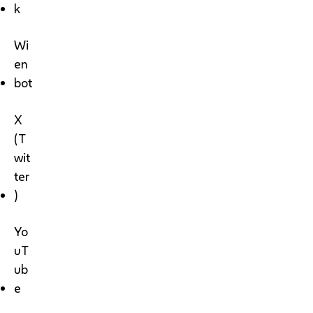
k
Wi
en
bot
X
(T
wit
ter
)
Yo
uT
ub
e