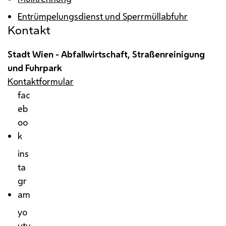
Entrümpelungsdienst und Sperrmüllabfuhr
Kontakt
Stadt Wien - Abfallwirtschaft, Straßenreinigung
und Fuhrpark
Kontaktformular
fac
eb
oo
k
ins
ta
gr
am
yo
utu