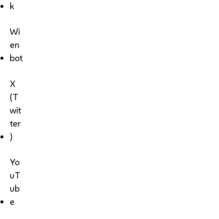
k
Wi
en
bot
X
(T
wit
ter
)
Yo
uT
ub
e