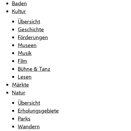
Baden
Kultur
Übersicht
Geschichte
Förderungen
Museen
Musik
Film
Bühne & Tanz
Lesen
Märkte
Natur
Übersicht
Erholungsgebiete
Parks
Wandern