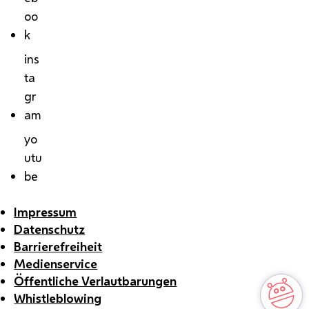
oo
k
ins
ta
gr
am
yo
utu
be
Impressum
Datenschutz
Barrierefreiheit
Medienservice
Öffentliche Verlautbarungen
Whistleblowing