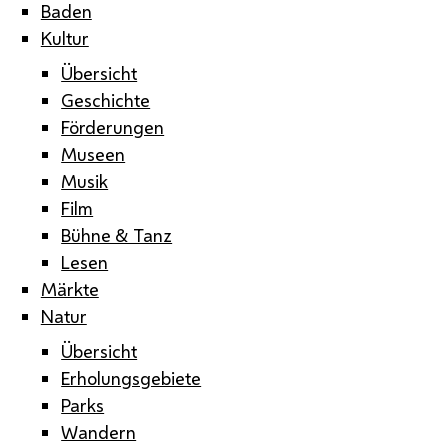
Baden
Kultur
Übersicht
Geschichte
Förderungen
Museen
Musik
Film
Bühne & Tanz
Lesen
Märkte
Natur
Übersicht
Erholungsgebiete
Parks
Wandern