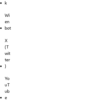
k
Wi
en
bot
X
(T
wit
ter
)
Yo
uT
ub
e