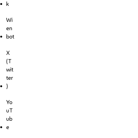
k
Wi
en
bot
X
(T
wit
ter
)
Yo
uT
ub
e