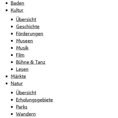
Baden
Kultur
Übersicht
Geschichte
Förderungen
Museen
Musik
Film
Bühne & Tanz
Lesen
Märkte
Natur
Übersicht
Erholungsgebiete
Parks
Wandern