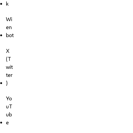
k
Wi
en
bot
X
(T
wit
ter
)
Yo
uT
ub
e