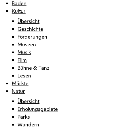
Baden
Kultur
Übersicht
Geschichte
Förderungen
Museen
Musik
Film
Bühne & Tanz
Lesen
Märkte
Natur
Übersicht
Erholungsgebiete
Parks
Wandern