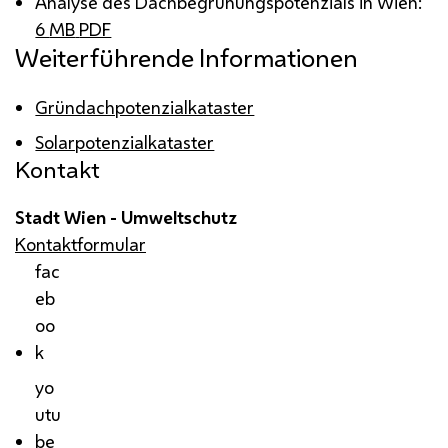
Analyse des Dachbegrünungspotenzials in Wien:
6
MB
PDF
Weiterführende Informationen
Gründachpotenzialkataster
Solarpotenzialkataster
Kontakt
Stadt Wien - Umweltschutz
Kontaktformular
fac
eb
oo
k
yo
utu
be