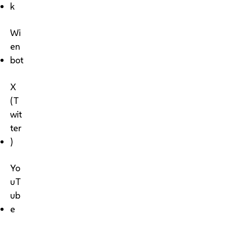
k
Wi
en
bot
X
(T
wit
ter
)
Yo
uT
ub
e