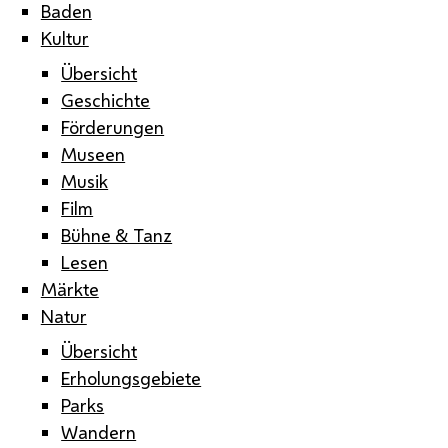
Baden
Kultur
Übersicht
Geschichte
Förderungen
Museen
Musik
Film
Bühne & Tanz
Lesen
Märkte
Natur
Übersicht
Erholungsgebiete
Parks
Wandern