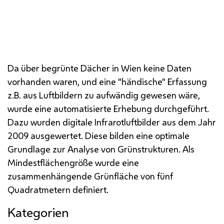
Darstellung von Überschirmungen durch Bäume
(rot), extensiver Dachbegrünung (gelbe und helle
Grüntöne) und intensiver Begrünung von Dächern
und Terrassen (mittlere bis dunkle Grüntöne).
Da über begrünte Dächer in Wien keine Daten
vorhanden waren, und eine "händische" Erfassung
z.B.
aus Luftbildern zu aufwändig gewesen wäre,
wurde eine automatisierte Erhebung durchgeführt.
Dazu wurden digitale Infrarotluftbilder aus dem Jahr
2009 ausgewertet. Diese bilden eine optimale
Grundlage zur Analyse von Grünstrukturen. Als
Mindestflächengröße wurde eine
zusammenhängende Grünfläche von fünf
Quadratmetern definiert.
Kategorien