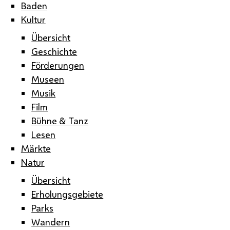
Baden
Kultur
Übersicht
Geschichte
Förderungen
Museen
Musik
Film
Bühne & Tanz
Lesen
Märkte
Natur
Übersicht
Erholungsgebiete
Parks
Wandern