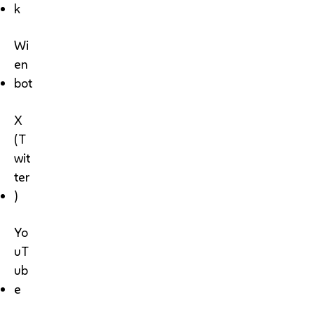
k
Wi
en
bot
X
(T
wit
ter
)
Yo
uT
ub
e