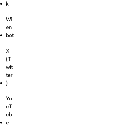
k
Wi
en
bot
X
(T
wit
ter
)
Yo
uT
ub
e