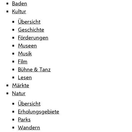
Baden
Kultur
Übersicht
Geschichte
Förderungen
Museen
Musik
Film
Bühne & Tanz
Lesen
Märkte
Natur
Übersicht
Erholungsgebiete
Parks
Wandern