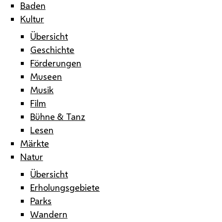
Baden
Kultur
Übersicht
Geschichte
Förderungen
Museen
Musik
Film
Bühne & Tanz
Lesen
Märkte
Natur
Übersicht
Erholungsgebiete
Parks
Wandern