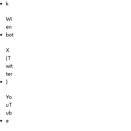
k
Wi
en
bot
X
(T
wit
ter
)
Yo
uT
ub
e