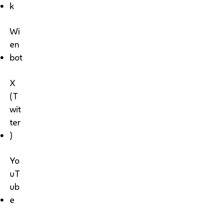
k
Wi
en
bot
X
(T
wit
ter
)
Yo
uT
ub
e