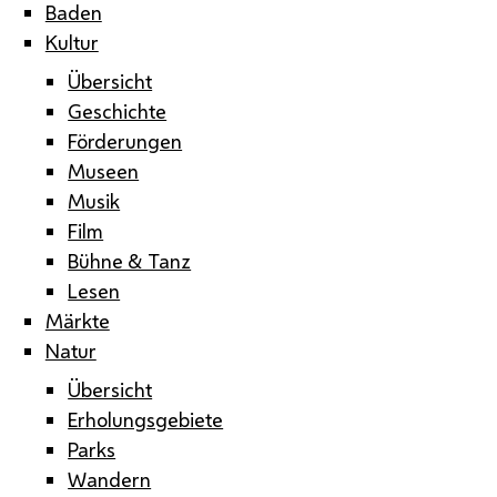
Baden
Kultur
Übersicht
Geschichte
Förderungen
Museen
Musik
Film
Bühne & Tanz
Lesen
Märkte
Natur
Übersicht
Erholungsgebiete
Parks
Wandern