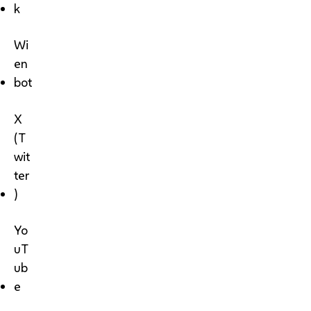
k
Wi
en
bot
X
(T
wit
ter
)
Yo
uT
ub
e