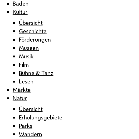
Baden
Kultur
Übersicht
Geschichte
Förderungen
Museen
Musik
Film
Bühne & Tanz
Lesen
Märkte
Natur
Übersicht
Erholungsgebiete
Parks
Wandern