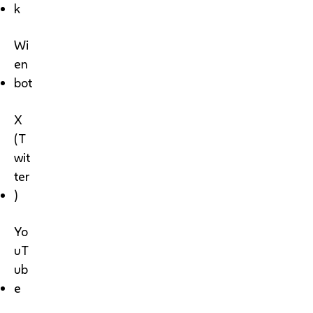
k
Wi
en
bot
X
(T
wit
ter
)
Yo
uT
ub
e