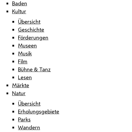
Baden
Kultur
Übersicht
Geschichte
Förderungen
Museen
Musik
Film
Bühne & Tanz
Lesen
Märkte
Natur
Übersicht
Erholungsgebiete
Parks
Wandern