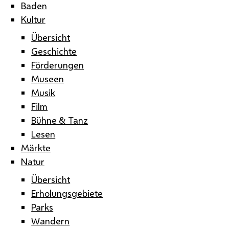
Baden
Kultur
Übersicht
Geschichte
Förderungen
Museen
Musik
Film
Bühne & Tanz
Lesen
Märkte
Natur
Übersicht
Erholungsgebiete
Parks
Wandern