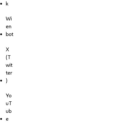
k
Wi
en
bot
X
(T
wit
ter
)
Yo
uT
ub
e