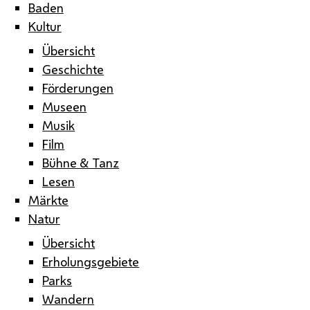
Baden
Kultur
Übersicht
Geschichte
Förderungen
Museen
Musik
Film
Bühne & Tanz
Lesen
Märkte
Natur
Übersicht
Erholungsgebiete
Parks
Wandern