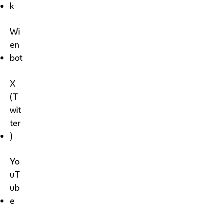
k
Wi
en
bot
X
(T
wit
ter
)
Yo
uT
ub
e