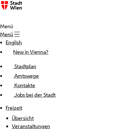
Zum Inhalt
Menü
Menü
English
New in Vienna?
Stadtplan
Amtswege
Kontakte
Jobs bei der Stadt
Freizeit
Übersicht
Veranstaltungen