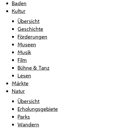
Baden
Kultur
Übersicht
Geschichte
Förderungen
Museen
Musik
Film
Bühne & Tanz
Lesen
Märkte
Natur
Übersicht
Erholungsgebiete
Parks
Wandern