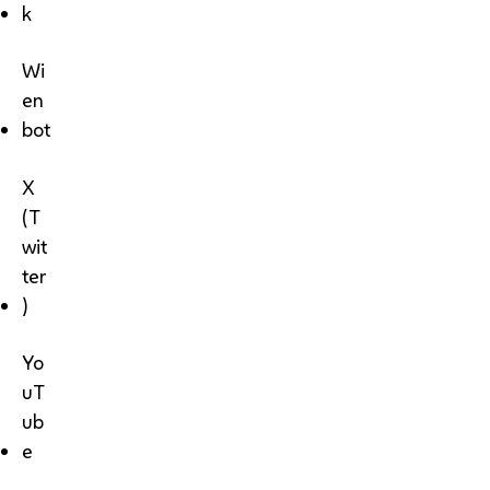
k
Wi
en
bot
X
(T
wit
ter
)
Yo
uT
ub
e