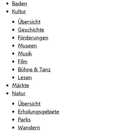
Baden
Kultur
Übersicht
Geschichte
Förderungen
Museen
Musik
Film
Bühne & Tanz
Lesen
Märkte
Natur
Übersicht
Erholungsgebiete
Parks
Wandern