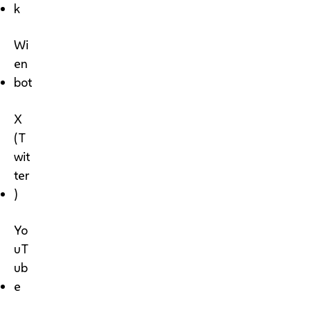
k
Wi
en
bot
X
(T
wit
ter
)
Yo
uT
ub
e