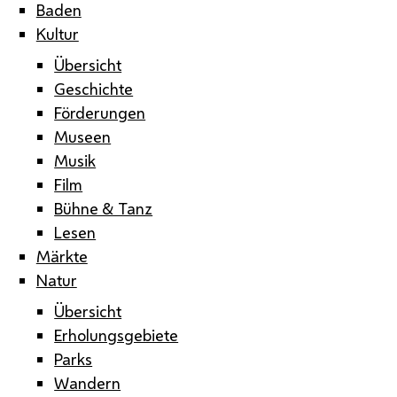
Baden
Kultur
Übersicht
Geschichte
Förderungen
Museen
Musik
Film
Bühne & Tanz
Lesen
Märkte
Natur
Übersicht
Erholungsgebiete
Parks
Wandern