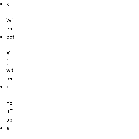
k
Wi
en
bot
X
(T
wit
ter
)
Yo
uT
ub
e