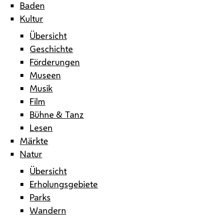
Baden
Kultur
Übersicht
Geschichte
Förderungen
Museen
Musik
Film
Bühne & Tanz
Lesen
Märkte
Natur
Übersicht
Erholungsgebiete
Parks
Wandern