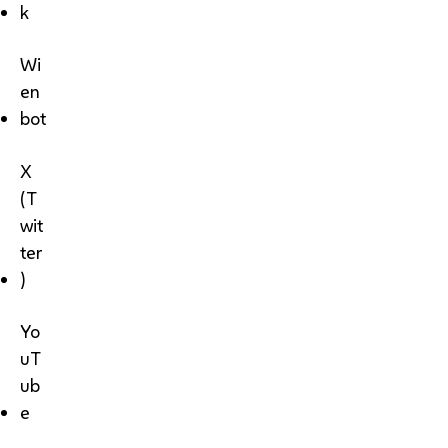
k
Wi
en
bot
X
(T
wit
ter
)
Yo
uT
ub
e