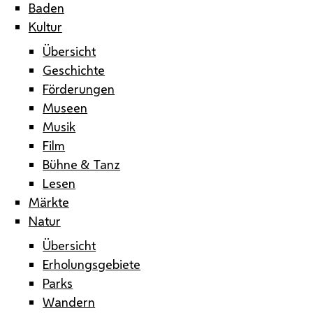
Baden
Kultur
Übersicht
Geschichte
Förderungen
Museen
Musik
Film
Bühne & Tanz
Lesen
Märkte
Natur
Übersicht
Erholungsgebiete
Parks
Wandern