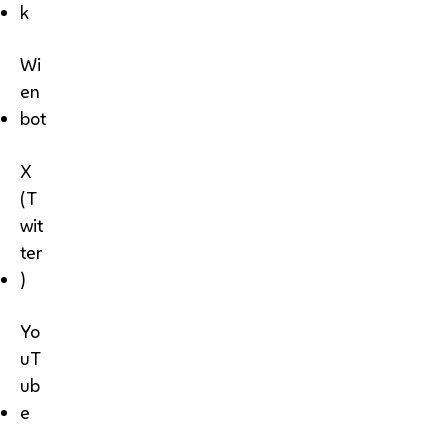
k
Wi
en
bot
X
(T
wit
ter
)
Yo
uT
ub
e