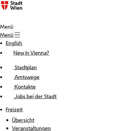
Zum Inhalt
Menü
Menü
English
New in Vienna?
Stadtplan
Amtswege
Kontakte
Jobs bei der Stadt
Freizeit
Übersicht
Veranstaltungen