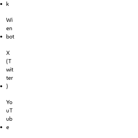
k
Wi
en
bot
X
(T
wit
ter
)
Yo
uT
ub
e