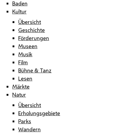
Baden
Kultur
Übersicht
Geschichte
Förderungen
Museen
Musik
Film
Bühne & Tanz
Lesen
Märkte
Natur
Übersicht
Erholungsgebiete
Parks
Wandern