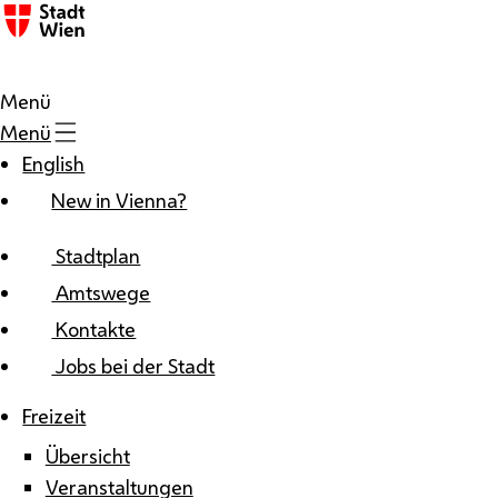
Zum Inhalt
Menü
Menü
English
New in Vienna?
Stadtplan
Amtswege
Kontakte
Jobs bei der Stadt
Freizeit
Übersicht
Veranstaltungen