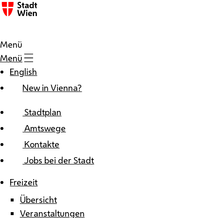
Zum Inhalt
Menü
Menü
English
New in Vienna?
Stadtplan
Amtswege
Kontakte
Jobs bei der Stadt
Freizeit
Übersicht
Veranstaltungen