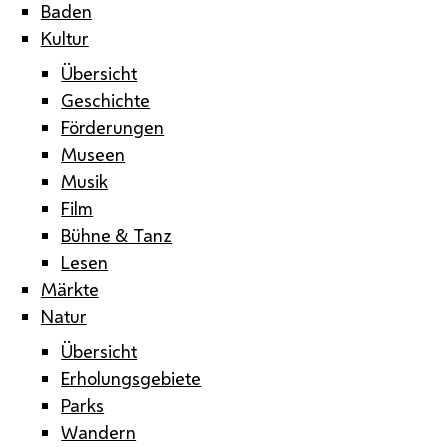
Baden
Kultur
Übersicht
Geschichte
Förderungen
Museen
Musik
Film
Bühne & Tanz
Lesen
Märkte
Natur
Übersicht
Erholungsgebiete
Parks
Wandern