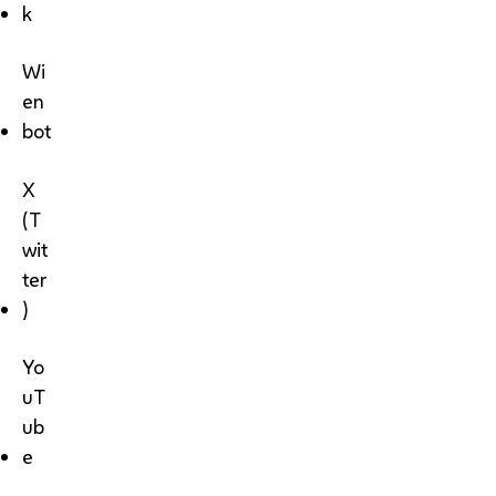
k
Wi
en
bot
X
(T
wit
ter
)
Yo
uT
ub
e