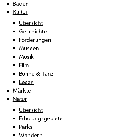
Baden
Kultur
Übersicht
Geschichte
Förderungen
Museen
Musik
Film
Bühne & Tanz
Lesen
Märkte
Natur
Übersicht
Erholungsgebiete
Parks
Wandern