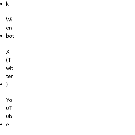
k
Wi
en
bot
X
(T
wit
ter
)
Yo
uT
ub
e