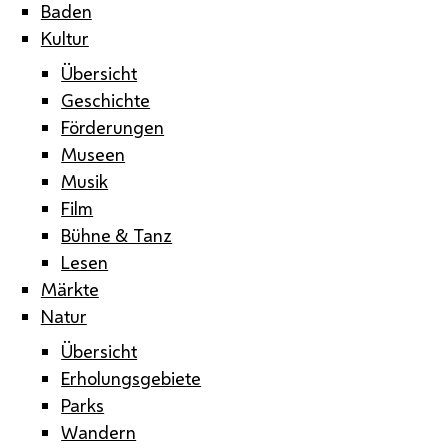
Baden
Kultur
Übersicht
Geschichte
Förderungen
Museen
Musik
Film
Bühne & Tanz
Lesen
Märkte
Natur
Übersicht
Erholungsgebiete
Parks
Wandern