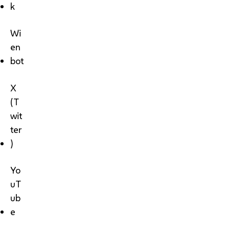
k
Wi
en
bot
X
(T
wit
ter
)
Yo
uT
ub
e