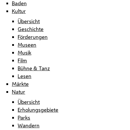
Baden
Kultur
Übersicht
Geschichte
Förderungen
Museen
Musik
Film
Bühne & Tanz
Lesen
Märkte
Natur
Übersicht
Erholungsgebiete
Parks
Wandern