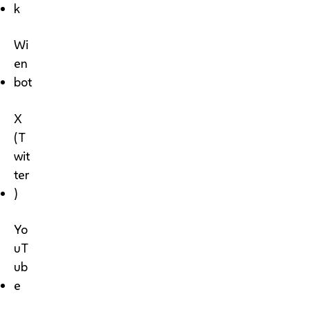
k
Wi
en
bot
X
(T
wit
ter
)
Yo
uT
ub
e