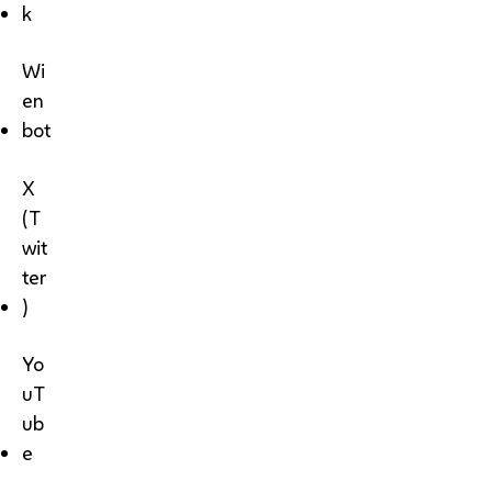
k
Wi
en
bot
X
(T
wit
ter
)
Yo
uT
ub
e