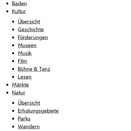
Baden
Kultur
Übersicht
Geschichte
Förderungen
Museen
Musik
Film
Bühne & Tanz
Lesen
Märkte
Natur
Übersicht
Erholungsgebiete
Parks
Wandern