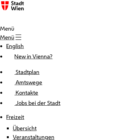
Zum Inhalt
Menü
Menü
English
New in Vienna?
Stadtplan
Amtswege
Kontakte
Jobs bei der Stadt
Freizeit
Übersicht
Veranstaltungen