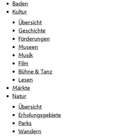
Baden
Kultur
Übersicht
Geschichte
Förderungen
Museen
Musik
Film
Bühne & Tanz
Lesen
Märkte
Natur
Übersicht
Erholungsgebiete
Parks
Wandern