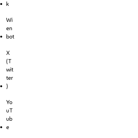
k
Wi
en
bot
X
(T
wit
ter
)
Yo
uT
ub
e