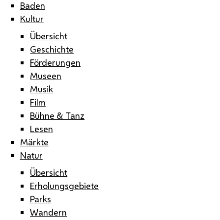
Baden
Kultur
Übersicht
Geschichte
Förderungen
Museen
Musik
Film
Bühne & Tanz
Lesen
Märkte
Natur
Übersicht
Erholungsgebiete
Parks
Wandern