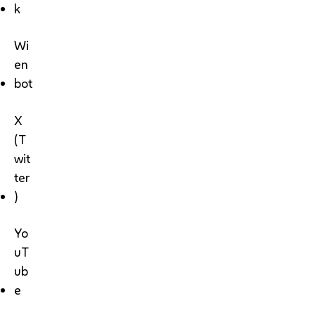
k
Wi
en
bot
X
(T
wit
ter
)
Yo
uT
ub
e