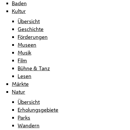
Baden
Kultur
Übersicht
Geschichte
Förderungen
Museen
Musik
Film
Bühne & Tanz
Lesen
Märkte
Natur
Übersicht
Erholungsgebiete
Parks
Wandern