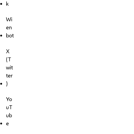
k
Wi
en
bot
X
(T
wit
ter
)
Yo
uT
ub
e