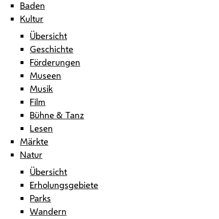
Baden
Kultur
Übersicht
Geschichte
Förderungen
Museen
Musik
Film
Bühne & Tanz
Lesen
Märkte
Natur
Übersicht
Erholungsgebiete
Parks
Wandern