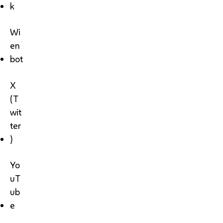
k
Wi
en
bot
X
(T
wit
ter
)
Yo
uT
ub
e