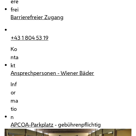
ere
frei
Barrierefreier Zugang
+43 1 804 53 19
Ko
nta
kt
Ansprechpersonen - Wiener Bäder
Inf
or
ma
tio
n
APCOA-Parkplatz
- gebührenpflichtig