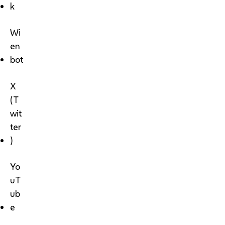
k
Wi
en
bot
X
(T
wit
ter
)
Yo
uT
ub
e