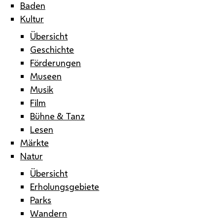
Baden
Kultur
Übersicht
Geschichte
Förderungen
Museen
Musik
Film
Bühne & Tanz
Lesen
Märkte
Natur
Übersicht
Erholungsgebiete
Parks
Wandern