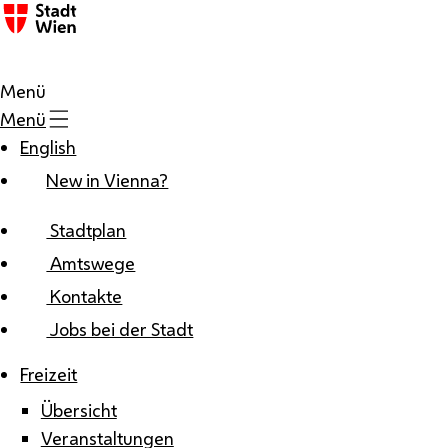
Zum Inhalt
Menü
Menü
English
New in Vienna?
Stadtplan
Amtswege
Kontakte
Jobs bei der Stadt
Freizeit
Übersicht
Veranstaltungen