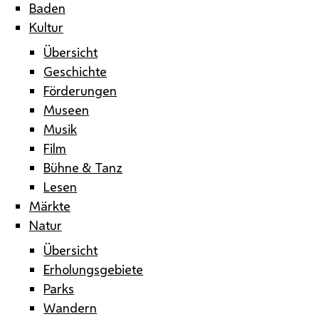
Baden
Kultur
Übersicht
Geschichte
Förderungen
Museen
Musik
Film
Bühne & Tanz
Lesen
Märkte
Natur
Übersicht
Erholungsgebiete
Parks
Wandern