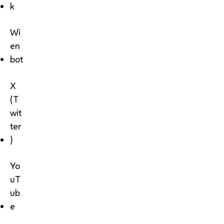
k
Wi
en
bot
X
(T
wit
ter
)
Yo
uT
ub
e