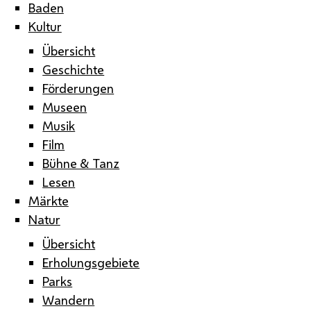
Baden
Kultur
Übersicht
Geschichte
Förderungen
Museen
Musik
Film
Bühne & Tanz
Lesen
Märkte
Natur
Übersicht
Erholungsgebiete
Parks
Wandern