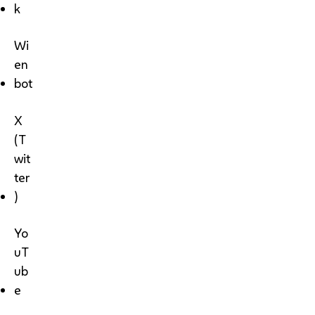
k
Wi
en
bot
X
(T
wit
ter
)
Yo
uT
ub
e