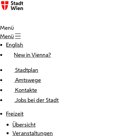
Zum Inhalt
Menü
Menü
English
New in Vienna?
Stadtplan
Amtswege
Kontakte
Jobs bei der Stadt
Freizeit
Übersicht
Veranstaltungen