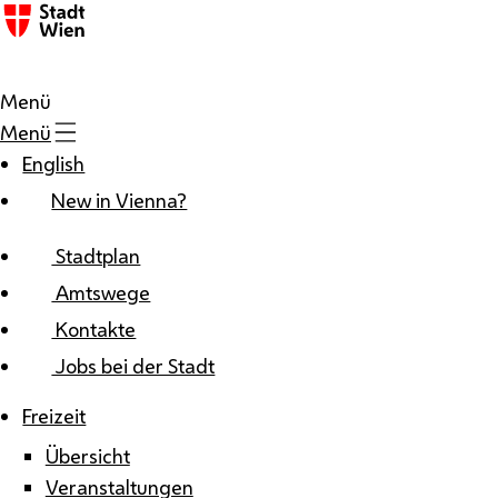
Zum Inhalt
Menü
Menü
English
New in Vienna?
Stadtplan
Amtswege
Kontakte
Jobs bei der Stadt
Freizeit
Übersicht
Veranstaltungen