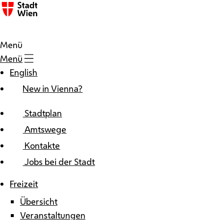
Zum Inhalt
Menü
Menü
English
New in Vienna?
Stadtplan
Amtswege
Kontakte
Jobs bei der Stadt
Freizeit
Übersicht
Veranstaltungen