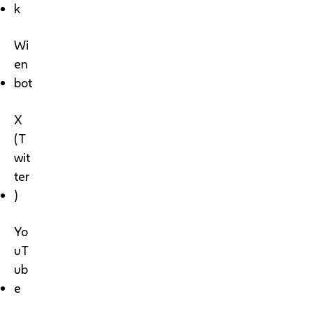
k
Wi
en
bot
X
(T
wit
ter
)
Yo
uT
ub
e