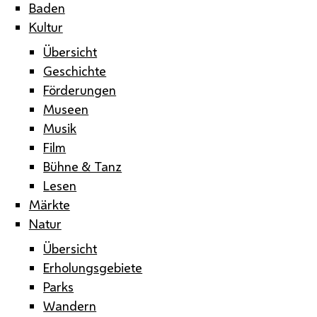
Baden
Kultur
Übersicht
Geschichte
Förderungen
Museen
Musik
Film
Bühne & Tanz
Lesen
Märkte
Natur
Übersicht
Erholungsgebiete
Parks
Wandern