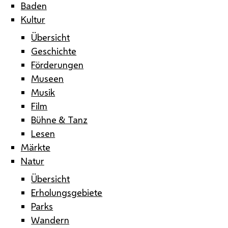
Baden
Kultur
Übersicht
Geschichte
Förderungen
Museen
Musik
Film
Bühne & Tanz
Lesen
Märkte
Natur
Übersicht
Erholungsgebiete
Parks
Wandern