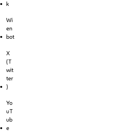
k
Wi
en
bot
X
(T
wit
ter
)
Yo
uT
ub
e