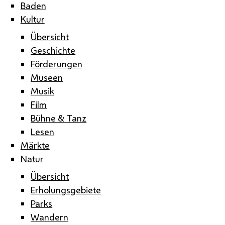
Baden
Kultur
Übersicht
Geschichte
Förderungen
Museen
Musik
Film
Bühne & Tanz
Lesen
Märkte
Natur
Übersicht
Erholungsgebiete
Parks
Wandern