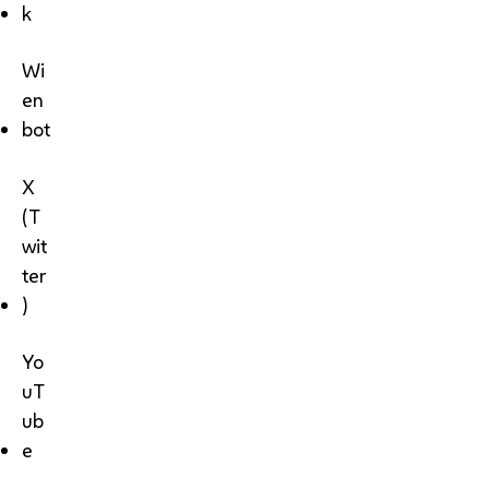
k
Wi
en
bot
X
(T
wit
ter
)
Yo
uT
ub
e