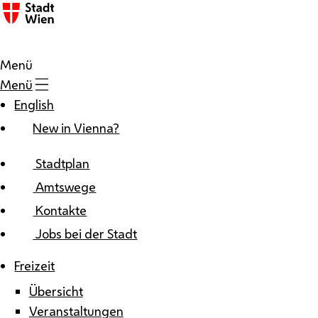
Zum Inhalt
Menü
Menü
English
New in Vienna?
Stadtplan
Amtswege
Kontakte
Jobs bei der Stadt
Freizeit
Übersicht
Veranstaltungen