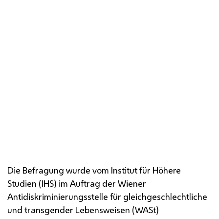
Die Soziologin und Vertreterin der
StudienautorInnen Roswitha Hofmann, ehemalige
Stadträtin Sandra Frauenberger und Wolfgang
Wilhelm von der
WASt
präsentieren die
Ergebnisse der Studie "
Queer
Wien".
Die Befragung wurde vom Institut für Höhere
Studien
(IHS
) im Auftrag der Wiener
Antidiskriminierungsstelle für gleichgeschlechtliche
und transgender Lebensweisen (
WASt
)