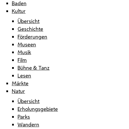
Baden
Kultur
Übersicht
Geschichte
Förderungen
Museen
Musik
Film
Bühne & Tanz
Lesen
Märkte
Natur
Übersicht
Erholungsgebiete
Parks
Wandern