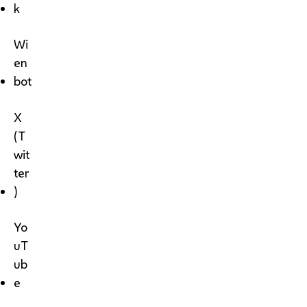
k
Wi
en
bot
X
(T
wit
ter
)
Yo
uT
ub
e