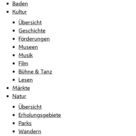
Baden
Kultur
Übersicht
Geschichte
Förderungen
Museen
Musik
Film
Bühne & Tanz
Lesen
Märkte
Natur
Übersicht
Erholungsgebiete
Parks
Wandern