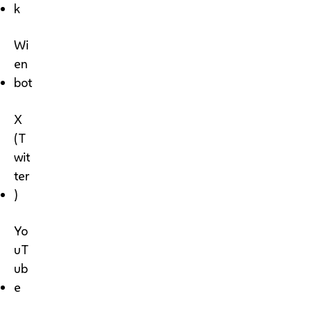
k
Wi
en
bot
X
(T
wit
ter
)
Yo
uT
ub
e