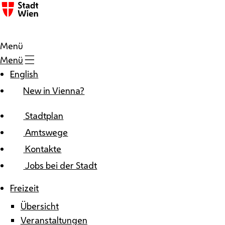
Zum Inhalt
Menü
Menü
English
New in Vienna?
Stadtplan
Amtswege
Kontakte
Jobs bei der Stadt
Freizeit
Übersicht
Veranstaltungen