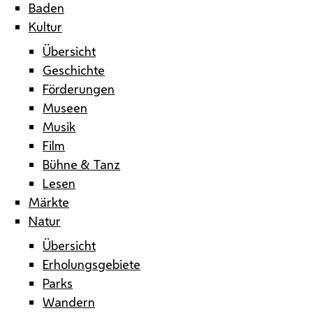
Baden
Kultur
Übersicht
Geschichte
Förderungen
Museen
Musik
Film
Bühne & Tanz
Lesen
Märkte
Natur
Übersicht
Erholungsgebiete
Parks
Wandern