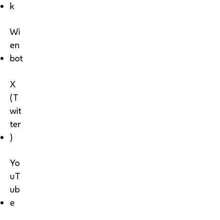
k
Wi
en
bot
X
(T
wit
ter
)
Yo
uT
ub
e